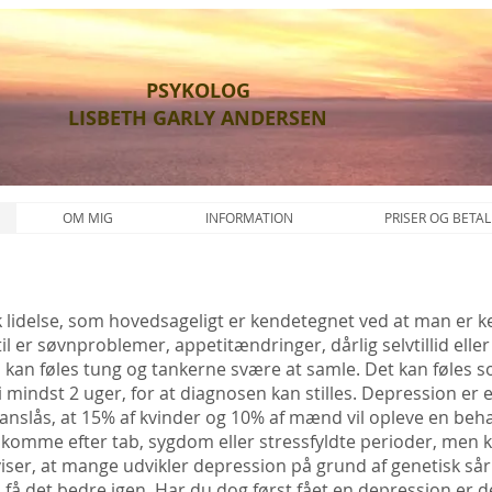
PSYKOLOG
LISBETH GARLY ANDERSEN
OM MIG
INFORMATION
PRISER OG BETAL
 lidelse, som hovedsageligt er kendetegnet ved at man er ke
il er søvnproblemer, appetitændringer, dårlig selvtillid ell
an føles tung og tankerne svære at samle. Det kan føles so
mindst 2 uger, for at diagnosen kan stilles. Depression er 
 anslås, at 15% af kvinder og 10% af mænd vil opleve en be
an komme efter tab, sygdom eller stressfyldte perioder, me
viser, at mange udvikler depression på grund af genetisk så
l få det bedre igen. Har du dog først fået en depression er d