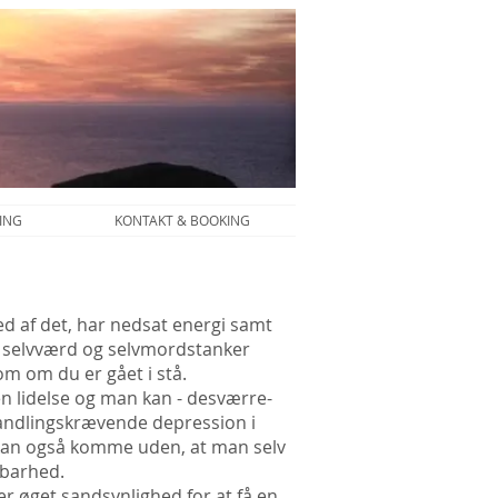
ING
KONTAKT & BOOKING
d af det, har nedsat energi samt
er selvværd og selvmordstanker
m om du er gået i stå.
en lidelse og man kan - desværre-
handlingskrævende depression i
n kan også komme uden, at man selv
rbarhed.
er øget sandsynlighed for at få en