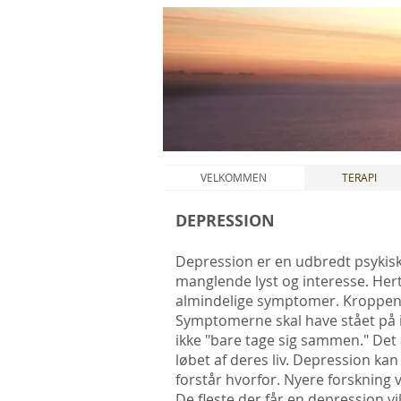
VELKOMMEN
TERAPI
DEPRESSION
Depression er en udbredt psykisk
manglende lyst og interesse. Hert
almindelige symptomer. Kroppen k
Symptomerne skal have stået på i 
ikke "bare tage sig sammen." Det
løbet af deres liv. Depression k
forstår hvorfor. Nyere forskning 
De fleste der får en depression vi